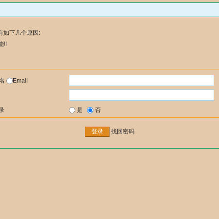
有如下几个原因:
!!
户名
Email
录
是
否
找回密码